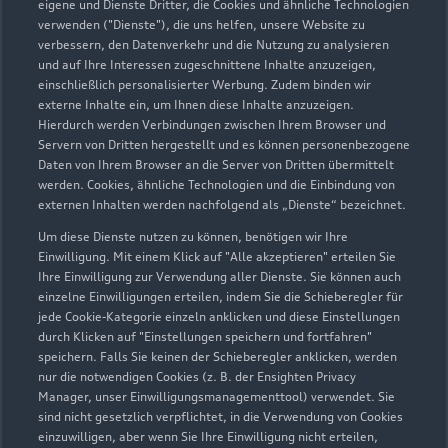
eigene und Dienste Dritter, die Cookies und ähnliche Technologien
Servicepartner
e-tron
verwenden ("Dienste"), die uns helfen, unsere Website zu
verbessern, den Datenverkehr und die Nutzung zu analysieren
und auf Ihre Interessen zugeschnittene Inhalte anzuzeigen,
einschließlich personalisierter Werbung. Zudem binden wir
externe Inhalte ein, um Ihnen diese Inhalte anzuzeigen.
Hierdurch werden Verbindungen zwischen Ihrem Browser und
Servern von Dritten hergestellt und es können personenbezogene
Daten von Ihrem Browser an die Server von Dritten übermittelt
werden. Cookies, ähnliche Technologien und die Einbindung von
externen Inhalten werden nachfolgend als „Dienste“ bezeichnet.
Um diese Dienste nutzen zu können, benötigen wir Ihre
Einwilligung. Mit einem Klick auf "Alle akzeptieren" erteilen Sie
Ihre Einwilligung zur Verwendung aller Dienste. Sie können auch
einzelne Einwilligungen erteilen, indem Sie die Schieberegler für
Hohe Straße 1-19
jede Cookie-Kategorie einzeln anklicken und diese Einstellungen
durch Klicken auf "Einstellungen speichern und fortfahren"
68526 Ladenburg
speichern. Falls Sie keinen der Schieberegler anklicken, werden
nur die notwendigen Cookies (z. B. der Ensighten Privacy
06203 92910
Manager, unser Einwilligungsmanagementtool) verwendet. Sie
sind nicht gesetzlich verpflichtet, in die Verwendung von Cookies
einzuwilligen, aber wenn Sie Ihre Einwilligung nicht erteilen,
serviceinfo.lad@scherer-gruppe.de