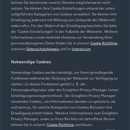
können Sie bestimmte unserer Dienste möglicherweise nicht
nutzen. Sie können Ihre Cookie-Einstellungen anhand der unten
Kontaktdaten herunterladen
aufgeführten Kategorien von Cookies verwalten. Sie können Ihre
Einwilligung jederzeit mit Wirkung zum Zeitpunkt des Widerrufs
widerrufen. Für den Widerruf der Einwilligung beachten Sie bitte
die "Cookie-Einstellungen" in der Fußzeile der Webseite. Weitere
Informationen sowie konkrete Hinweise zur Verwendung Ihrer
Öffnungszeiten
personenbezogenen Daten finden Sie in unserer
Cookie Richtlinie
,
unserem
Datenschutzhinweis
und im
Impressum
.
Service
Notwendige Cookies
Geschlossen
,
öffnet am
Montag 07:00
Notwendige Cookies werden benötigt, um Ihnen grundlegende
Funktionen während der Nutzung der Webseite zur Verfügung zu
Verkauf
stellen. Zu diesen Funktionen gehört z. B. der
Fahrzeugkonfigurator oder der Ensighten Privacy Manager (unser
Geschlossen
,
öffnet am
Montag 08:30
Einwilligungsmanagementtool). Der Ensighten Privacy Manager
verwendet Cookies, um Informationen darüber zu speichern, ob
und wenn ja, für welche Kategorien von Cookies Benutzer ihre
Einwilligung erteilt haben. Weitere Informationen zum Ensighten
Privacy Manager, sowie zu Ihren Rechten als betroffene Person
können Sie in unserer
Cookie Richtlinie
nachlesen.